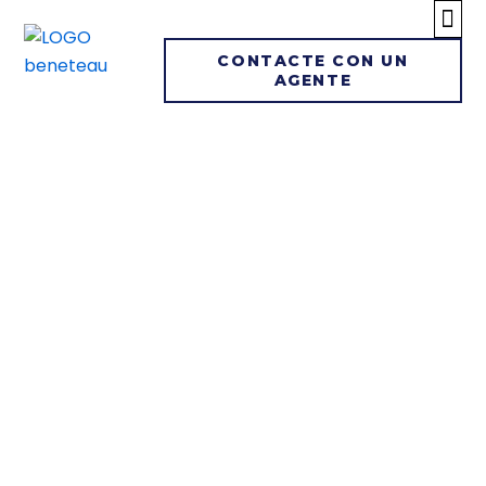
Veler
Yates y ba
Saltar
CONTACTE CON UN
AGENTE
al
contenido