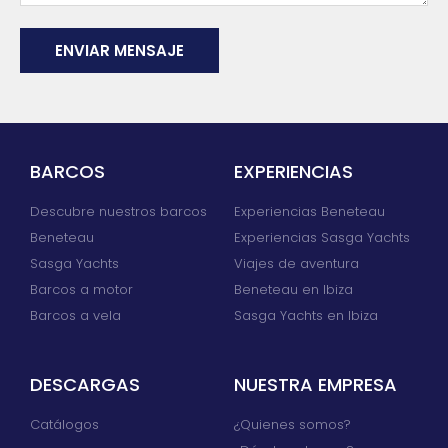
ENVIAR MENSAJE
Alternative:
BARCOS
EXPERIENCIAS
Descubre nuestros barcos
Experiencias Beneteau
Beneteau
Experiencias Sasga Yachts
Sasga Yachts
Viajes de aventura
Barcos a motor
Beneteau en Ibiza
Barcos a vela
Sasga Yachts en Ibiza
DESCARGAS
NUESTRA EMPRESA
Catálogos
¿Quienes somos?