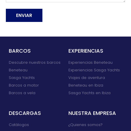
ENVIAR
Alternative:
BARCOS
EXPERIENCIAS
Descubre nuestros barcos
Experiencias Beneteau
Beneteau
Experiencias Sasga Yachts
Sasga Yachts
Viajes de aventura
Barcos a motor
Beneteau en Ibiza
Barcos a vela
Sasga Yachts en Ibiza
DESCARGAS
NUESTRA EMPRESA
Catálogos
¿Quienes somos?