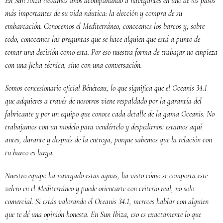
En Sun Ibiza llevamos años acompañando a navegantes en uno de los pasos
más importantes de su vida náutica: la elección y compra de su
embarcación. Conocemos el Mediterráneo, conocemos los barcos y, sobre
todo, conocemos las preguntas que se hace alguien que está a punto de
tomar una decisión como esta. Por eso nuestra forma de trabajar no empieza
con una ficha técnica, sino con una conversación.
Somos concesionario oficial Bénéteau, lo que significa que el Oceanis 34.1
que adquieres a través de nosotros viene respaldado por la garantía del
fabricante y por un equipo que conoce cada detalle de la gama Oceanis. No
trabajamos con un modelo para vendértelo y despedirnos: estamos aquí
antes, durante y después de la entrega, porque sabemos que la relación con
tu barco es larga.
Nuestro equipo ha navegado estas aguas, ha visto cómo se comporta este
velero en el Mediterráneo y puede orientarte con criterio real, no solo
comercial. Si estás valorando el Oceanis 34.1, mereces hablar con alguien
que te dé una opinión honesta. En Sun Ibiza, eso es exactamente lo que