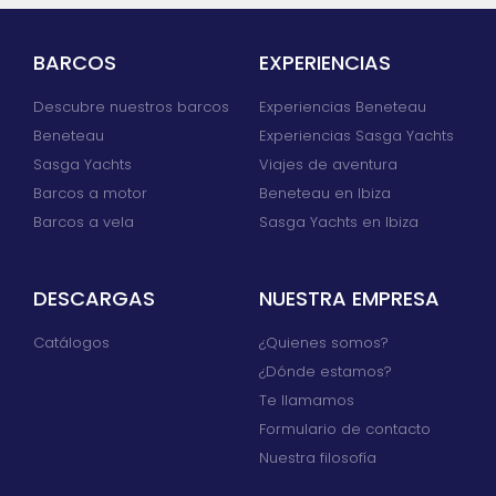
BARCOS
EXPERIENCIAS
Descubre nuestros barcos
Experiencias Beneteau
Beneteau
Experiencias Sasga Yachts
Sasga Yachts
Viajes de aventura
Barcos a motor
Beneteau en Ibiza
Barcos a vela
Sasga Yachts en Ibiza
DESCARGAS
NUESTRA EMPRESA
Catálogos
¿Quienes somos?
¿Dónde estamos?
Te llamamos
Formulario de contacto
Nuestra filosofía