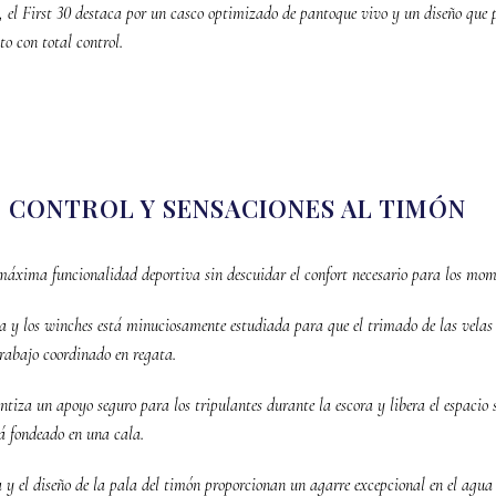
 el First 30 destaca por un casco optimizado de pantoque vivo y un diseño que pr
o con total control.
, CONTROL Y SENSACIONES AL TIMÓN
 máxima funcionalidad deportiva sin descuidar el confort necesario para los mome
 y los winches está minuciosamente estudiada para que el trimado de las velas 
trabajo coordinado en regata.
tiza un apoyo seguro para los tripulantes durante la escora y libera el espacio
á fondeado en una cala.
a y el diseño de la pala del timón proporcionan un agarre excepcional en el agu