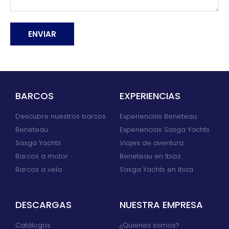
ENVIAR
Alternative:
BARCOS
EXPERIENCIAS
Descubre nuestros barcos
Experiencias Beneteau
Beneteau
Experiencias Sasga Yachts
Sasga Yachts
Viajes de aventura
Barcos a motor
Beneteau en Ibiza
Barcos a vela
Sasga Yachts en Ibiza
DESCARGAS
NUESTRA EMPRESA
Catálogos
¿Quienes somos?