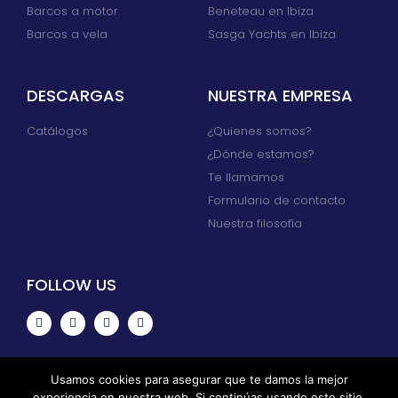
Barcos a motor
Beneteau en Ibiza
Barcos a vela
Sasga Yachts en Ibiza
DESCARGAS
NUESTRA EMPRESA
Catálogos
¿Quienes somos?
¿Dónde estamos?
Te llamamos
Formulario de contacto
Nuestra filosofía
FOLLOW US
Usamos cookies para asegurar que te damos la mejor
experiencia en nuestra web. Si continúas usando este sitio,