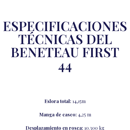
ESPECIFICACIONES
TÉCNICAS DEL
BENETEAU FIRST
44
Eslora total:
14,15m
Manga de casco:
4,25 m
Desplazamiento en rosca:
10.300 kg