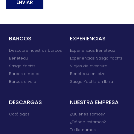
ENVIAR
Alternative:
BARCOS
EXPERIENCIAS
Descubre nuestros barcos
Experiencias Beneteau
Beneteau
Experiencias Sasga Yachts
Sasga Yachts
Viajes de aventura
Barcos a motor
Beneteau en Ibiza
Barcos a vela
Sasga Yachts en Ibiza
DESCARGAS
NUESTRA EMPRESA
Catálogos
¿Quienes somos?
¿Dónde estamos?
Te llamamos