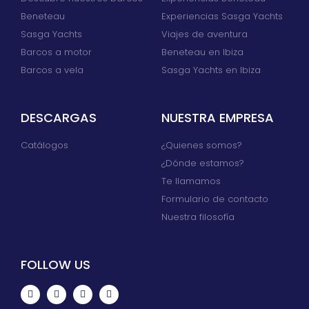
Beneteau
Experiencias Sasga Yachts
Sasga Yachts
Viajes de aventura
Barcos a motor
Beneteau en Ibiza
Barcos a vela
Sasga Yachts en Ibiza
DESCARGAS
NUESTRA EMPRESA
Catálogos
¿Quienes somos?
¿Dónde estamos?
Te llamamos
Formulario de contacto
Nuestra filosofía
FOLLOW US